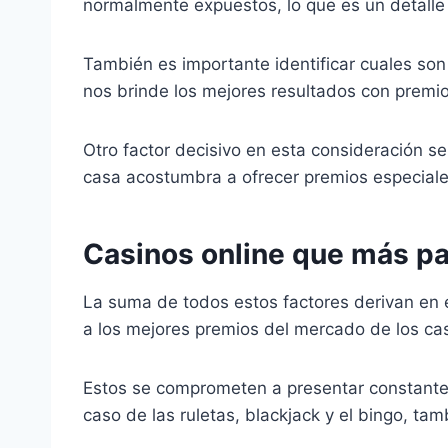
normalmente expuestos, lo que es un detalle
También es importante identificar cuales son
nos brinde los mejores resultados con premi
Otro factor decisivo en esta consideración se
casa acostumbra a ofrecer premios especial
Casinos online que más p
La suma de todos estos factores derivan en e
a los mejores premios del mercado de los ca
Estos se comprometen a presentar constant
caso de las ruletas, blackjack y el bingo, ta