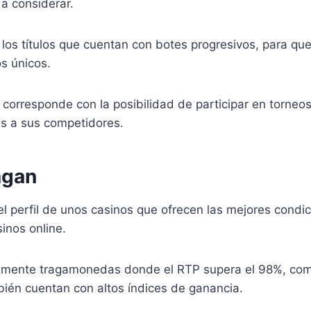
 a considerar.
 los títulos que cuentan con botes progresivos, para q
os únicos.
 corresponde con la posibilidad de participar en torneo
es a sus competidores.
agan
l perfil de unos casinos que ofrecen las mejores condi
sinos online.
emente tragamonedas donde el RTP supera el 98%, como
mbién cuentan con altos índices de ganancia.