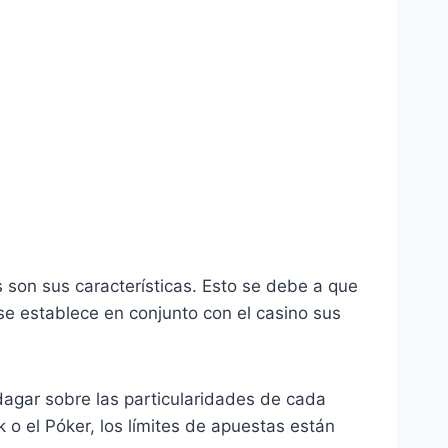
s son sus características. Esto se debe a que
se establece en conjunto con el casino sus
dagar sobre las particularidades de cada
 o el Póker, los límites de apuestas están