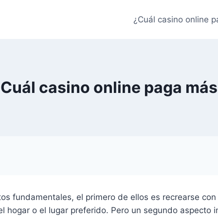
¿Cuál casino online 
Cuál casino online paga má
itos fundamentales, el primero de ellos es recrearse con
hogar o el lugar preferido. Pero un segundo aspecto 