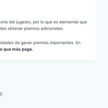
toria del jugador, por lo que es elemental que
des obtener premios adicionales.
bilidades de ganar premios importantes. En
ne que más paga.
WP