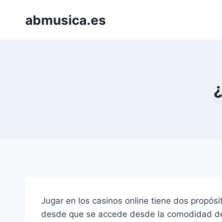
Skip
abmusica.es
to
content
¿
Jugar en los casinos online tiene dos propós
desde que se accede desde la comodidad del 