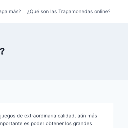
paga más?
¿Qué son las Tragamonedas online?
s?
 juegos de extraordinaria calidad, aún más
importante es poder obtener los grandes